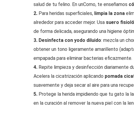
salud de tu felino. En unComo, te enseñamos
có
2.
Para heridas superficiales,
limpia la zona
elim
alrededor para acceder mejor. Usa
suero fisiol
de forma delicada, asegurando una higiene ópti
3.
Desinfecta con yodo diluido
: mezcla un cho
obtener un tono ligeramente amarillento (adapta
empapada para eliminar bacterias eficazmente.
4.
Repite limpieza y desinfección diariamente du
Acelera la cicatrización aplicando
pomada cica
suavemente y deja secar al aire para una recupe
5.
Protege la herida impidiendo que tu gato la l
en la curación al remover la nueva piel con la le