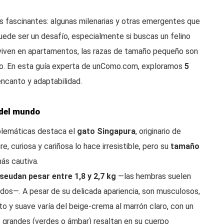
s fascinantes: algunas milenarias y otras emergentes que
uede ser un desafío, especialmente si buscas un felino
s viven en apartamentos, las razas de tamaño pequeño son
ido. En esta guía experta de unComo.com, exploramos
5
ncanto y adaptabilidad.
 del mundo
emáticas destaca el
gato Singapura
, originario de
e, curiosa y cariñosa lo hace irresistible, pero su
tamaño
ás cautiva.
seudan pesar entre 1,8 y 2,7 kg
—las hembras suelen
dos—. A pesar de su delicada apariencia, son musculosos,
o y suave varía del beige-crema al marrón claro, con un
s grandes (verdes o ámbar) resaltan en su cuerpo