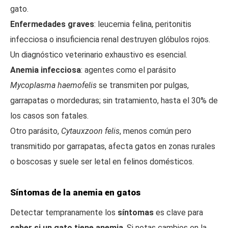
gato.
Enfermedades graves
: leucemia felina, peritonitis
infecciosa o insuficiencia renal destruyen glóbulos rojos.
Un diagnóstico veterinario exhaustivo es esencial.
Anemia infecciosa
: agentes como el parásito
Mycoplasma haemofelis
se transmiten por pulgas,
garrapatas o mordeduras; sin tratamiento, hasta el 30% de
los casos son fatales.
Otro parásito,
Cytauxzoon felis
, menos común pero
transmitido por garrapatas, afecta gatos en zonas rurales
o boscosas y suele ser letal en felinos domésticos.
Síntomas de la anemia en gatos
Detectar tempranamente los
síntomas
es clave para
saber si un gato tiene anemia
. Si notas cambios en la