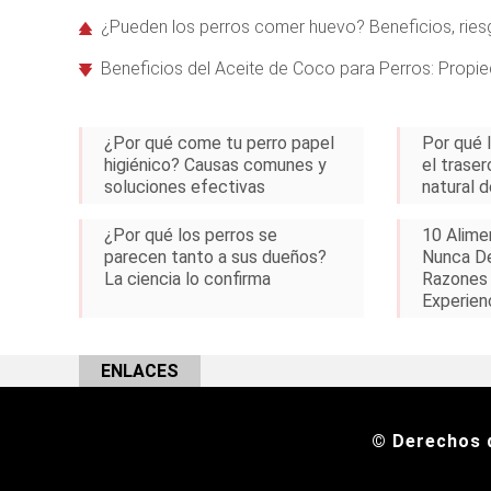
¿Pueden los perros comer huevo? Beneficios, riesg
Beneficios del Aceite de Coco para Perros: Propi
¿Por qué come tu perro papel
Por qué 
higiénico? Causas comunes y
el trase
soluciones efectivas
natural d
¿Por qué los perros se
10 Alime
parecen tanto a sus dueños?
Nunca De
La ciencia lo confirma
Razones
Experienc
ENLACES
© Derechos 