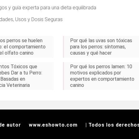
os y guía experta para una dieta equilibrada
edades, Usos y Dosis Seguras
los perros se huelen
Por qué las uvas son tóxicas
ro: el comportamiento
para los perros: síntomas,
el olfato canino
causas y qué hacer
ntos Tóxicos que
Por qué los perros lamen: 10
bes Dar a tu Perro:
motivos explicados por
 Basadas en
expertos en comportamiento
ia Veterinaria
canino
de autor
www.eshowto.com
| Todos los derecho